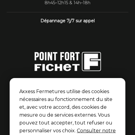
8h45–12h15 & 14h–18h
Dépannage 7j/7 sur appel
Point Fort Fichet
Axxess Fermetures est membre du réseau Point Fort
Axxess Fermetures utilise des cookies
Fichet pour les portes blindées et serrures Fichet.
nécessaires au fonctionnement du site
et, avec votre accord, des cookies de
Découvrir l’univers Fichet
mesure ou de services externes. Vous
pouvez tout accepter, tout refuser ou
personnaliser vos choix.
Consulter notre