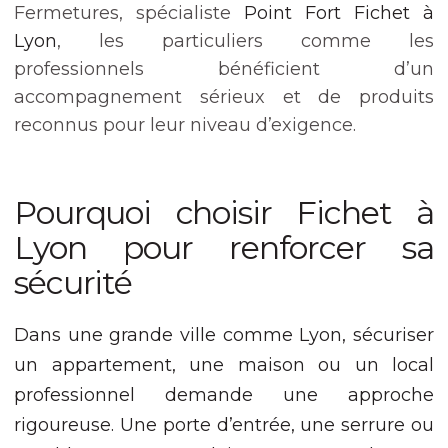
Nécessaire
Fermetures, spécialiste
Point Fort Fichet à
Ces cookies ne
Lyon
, les particuliers comme les
sont pas
facultatifs. Ils
professionnels bénéficient d’un
sont nécessaires
accompagnement sérieux et de produits
au
fonctionnement
reconnus pour leur niveau d’exigence.
du site Web.
Pourquoi choisir Fichet à
Statistiques
Afin que nous
Lyon pour renforcer sa
puissions
améliorer la
sécurité
fonctionnalité
et la structure
du site Web,
Dans une grande ville comme Lyon, sécuriser
en fonction
de la façon
un appartement, une maison ou un local
dont le site
professionnel demande une approche
Web est
utilisé.
rigoureuse. Une porte d’entrée, une serrure ou