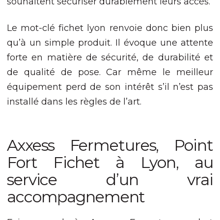
souhaitent sécuriser durablement leurs accès.
site, vous
augmentez les
chances de voir
Le mot-clé fichet lyon renvoie donc bien plus
du contenu et
qu’à un simple produit. Il évoque une attente
des offres
personnalisés.
forte en matière de sécurité, de durabilité et
de qualité de pose. Car même le meilleur
équipement perd de son intérêt s’il n’est pas
installé dans les règles de l’art.
Axxess Fermetures, Point
Fort Fichet à Lyon, au
service d’un vrai
accompagnement