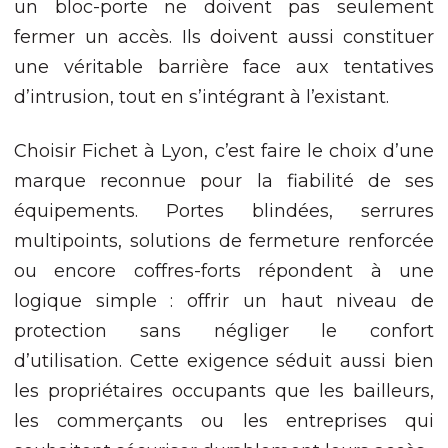
un bloc-porte ne doivent pas seulement
Expérience
fermer un accès. Ils doivent aussi constituer
Afin que notre
une véritable barrière face aux tentatives
site Web
fonctionne
d’intrusion, tout en s’intégrant à l’existant.
aussi bien que
possible lors
Choisir
Fichet
à Lyon, c’est faire le choix d’une
de votre visite.
Si vous refusez
marque reconnue pour la fiabilité de ses
ces cookies,
certaines
équipements. Portes blindées, serrures
fonctionnalités
multipoints, solutions de fermeture renforcée
disparaîtront
du site Web.
ou encore coffres-forts répondent à une
logique simple : offrir un haut niveau de
protection sans négliger le confort
Marketing
En partageant
d’utilisation. Cette exigence séduit aussi bien
votre intérêt et
votre
les propriétaires occupants que les bailleurs,
comportement
les commerçants ou les entreprises qui
lorsque vous
visitez notre