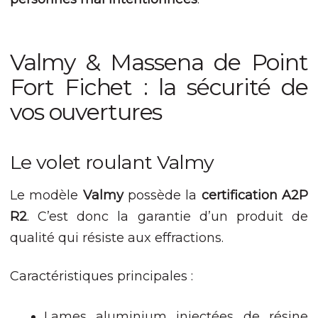
Expérience
Afin que notre
site Web
Valmy & Massena de Point
fonctionne
aussi bien que
Fort Fichet : la sécurité de
possible lors
vos ouvertures
de votre visite.
Si vous refusez
ces cookies,
certaines
Le volet roulant Valmy
fonctionnalités
disparaîtront
du site Web.
Le modèle
Valmy
possède la
certification A2P
R2
. C’est donc la garantie d’un produit de
Marketing
qualité qui résiste aux effractions.
En partageant
votre intérêt et
Caractéristiques principales :
votre
comportement
lorsque vous
Lames aluminium injectées de résine
visitez notre