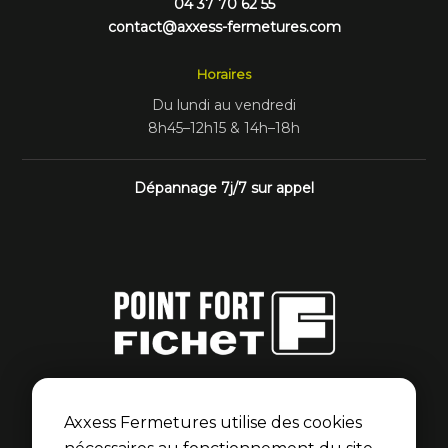
04 37 70 62 55
contact@axxess-fermetures.com
Horaires
Du lundi au vendredi
8h45–12h15 & 14h–18h
Dépannage 7j/7 sur appel
Point Fort Fichet
Axxess Fermetures est membre du réseau Point Fort
Axxess Fermetures utilise des cookies
Fichet pour les portes blindées et serrures Fichet.