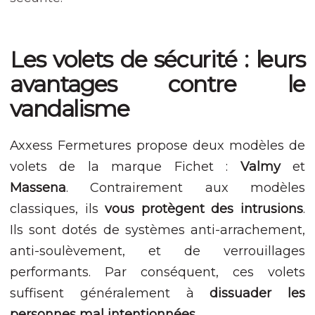
Nécessaire
Ces cookies ne
sont pas
facultatifs. Ils
Les volets de sécurité : leurs
sont nécessaires
au
avantages contre le
fonctionnement
du site Web.
vandalisme
Axxess Fermetures propose deux modèles de
Statistiques
Afin que nous
volets de la marque Fichet :
Valmy
et
puissions
améliorer la
Massena
. Contrairement aux modèles
fonctionnalité
classiques, ils
vous protègent des intrusions
.
et la structure
du site Web,
Ils sont dotés de systèmes anti-arrachement,
en fonction
anti-soulèvement, et de verrouillages
de la façon
dont le site
performants. Par conséquent, ces volets
Web est
suffisent généralement à
dissuader les
utilisé.
personnes mal intentionnées
.