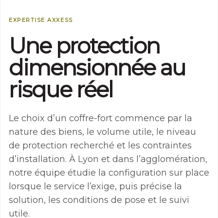
Nécessaire
Ces cookies ne
EXPERTISE AXXESS
sont pas
facultatifs. Ils
Une protection
sont nécessaires
au
fonctionnement
dimensionnée au
du site Web.
risque réel
Statistiques
Afin que nous
Le choix d’un coffre-fort commence par la
puissions
améliorer la
nature des biens, le volume utile, le niveau
fonctionnalité
de protection recherché et les contraintes
et la structure
du site Web,
d’installation. À Lyon et dans l’agglomération,
en fonction
notre équipe étudie la configuration sur place
de la façon
dont le site
lorsque le service l’exige, puis précise la
Web est
solution, les conditions de pose et le suivi
utilisé.
utile.