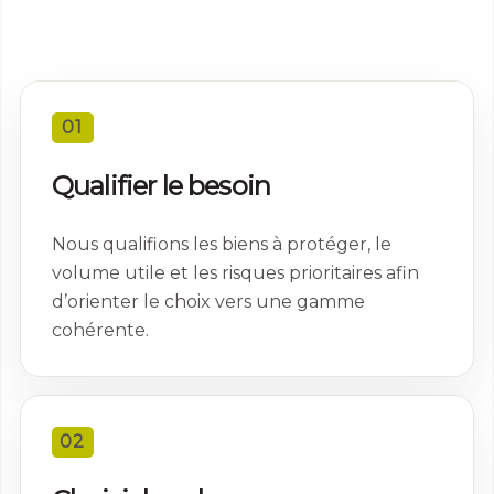
Expérience
Afin que notre
site Web
fonctionne
aussi bien que
01
possible lors
de votre visite.
Qualifier le besoin
Si vous refusez
ces cookies,
certaines
Nous qualifions les biens à protéger, le
fonctionnalités
disparaîtront
volume utile et les risques prioritaires afin
du site Web.
d’orienter le choix vers une gamme
cohérente.
Marketing
En partageant
votre intérêt et
votre
02
comportement
lorsque vous
visitez notre