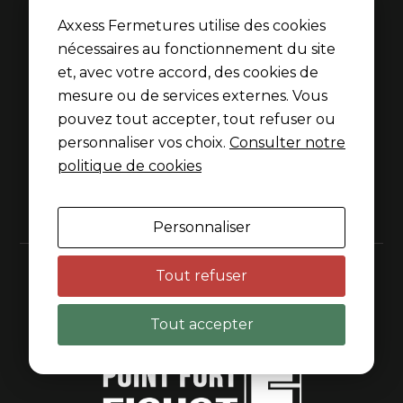
Axxess Fermetures utilise des cookies
nécessaires au fonctionnement du site
51 rue de la Thibaudière
69007 Lyon
et, avec votre accord, des cookies de
mesure ou de services externes. Vous
04 37 70 62 55
pouvez tout accepter, tout refuser ou
contact@axxess-fermetures.com
personnaliser vos choix.
Consulter notre
politique de cookies
Horaires
Du lundi au vendredi
8h45–12h15 & 14h–18h
Personnaliser
Dépannage 7j/7 sur appel
Tout refuser
Tout accepter