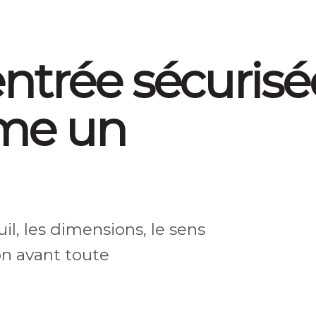
Nécessaire
Ces cookies ne
ntrée sécurisé
sont pas
facultatifs. Ils
sont
me un
nécessaires au
fonctionnement
du site Web.
Statistiques
Afin que nous
puissions
uil, les dimensions, le sens
améliorer la
fonctionnalité
ion avant toute
et la
structure du
site Web, en
fonction de la