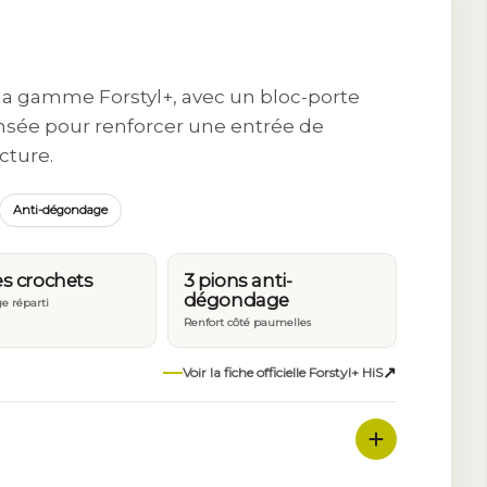
 la gamme Forstyl+, avec un bloc-porte
ensée pour renforcer une entrée de
cture.
Anti-dégondage
s crochets
3 pions anti-
dégondage
ge réparti
Renfort côté paumelles
↗
Voir la fiche officielle Forstyl+ HiS