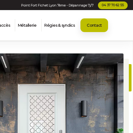
Point Fort Fichet Lyon 7ème - Dépannage 7j/7
04 37 70 62 55
×
accès
Métallerie
Régies & syndics
Contact