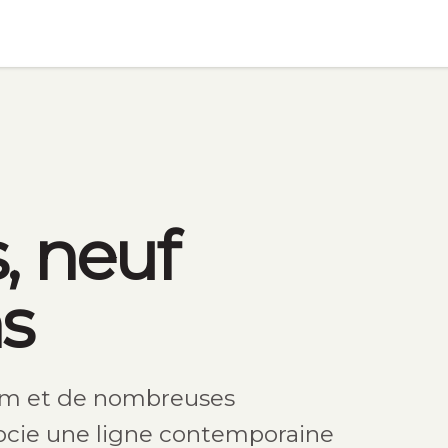
En partageant
votre intérêt et
votre
comportement
lorsque vous
visitez notre
site, vous
augmentez les
chances de voir
du contenu et
des offres
, neuf
personnalisés.
s
ium et de nombreuses
socie une ligne contemporaine