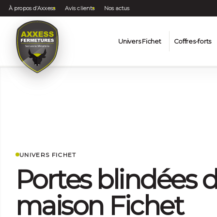
À propos d’Axxess
Avis clients
Nos actus
Univers Fichet
Coffres-forts
UNIVERS FICHET
Portes blindées 
maison Fichet