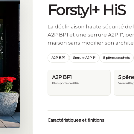
Forstyl+ HiS
La déclinaison haute sécurité de
A2P BP1 et une serrure A2P 1*, p
maison sans modifier son archite
A2P BP1
Serrure A2P 1*
5 pênes crochets
A2P BP1
5 pêne
Bloc-porte certifié
Verrouilla
Caractéristiques et finitions