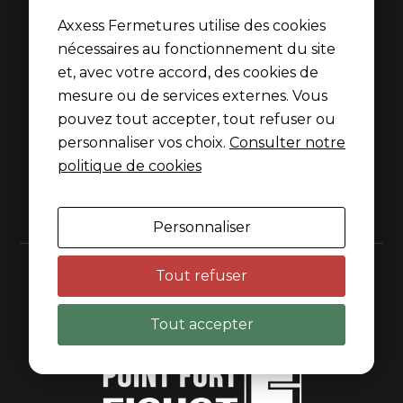
Axxess Fermetures utilise des cookies
nécessaires au fonctionnement du site
51 rue de la Thibaudière
69007 Lyon
et, avec votre accord, des cookies de
mesure ou de services externes. Vous
04 37 70 62 55
pouvez tout accepter, tout refuser ou
contact@axxess-fermetures.com
personnaliser vos choix.
Consulter notre
politique de cookies
Horaires
Du lundi au vendredi
8h45–12h15 & 14h–18h
Personnaliser
Dépannage 7j/7 sur appel
Tout refuser
Tout accepter