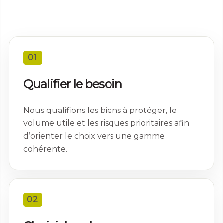
Expérience
Afin que notre
site Web
fonctionne
aussi bien que
01
possible lors
de votre visite.
Qualifier le besoin
Si vous refusez
ces cookies,
certaines
Nous qualifions les biens à protéger, le
fonctionnalités
disparaîtront
volume utile et les risques prioritaires afin
du site Web.
d’orienter le choix vers une gamme
cohérente.
Marketing
En partageant
votre intérêt et
votre
02
comportement
lorsque vous
visitez notre