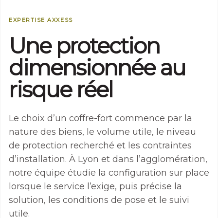
Nécessaire
Ces cookies ne
EXPERTISE AXXESS
sont pas
facultatifs. Ils
Une protection
sont nécessaires
au
fonctionnement
dimensionnée au
du site Web.
risque réel
Statistiques
Afin que nous
Le choix d’un coffre-fort commence par la
puissions
améliorer la
nature des biens, le volume utile, le niveau
fonctionnalité
de protection recherché et les contraintes
et la structure
du site Web,
d’installation. À Lyon et dans l’agglomération,
en fonction
notre équipe étudie la configuration sur place
de la façon
dont le site
lorsque le service l’exige, puis précise la
Web est
solution, les conditions de pose et le suivi
utilisé.
utile.