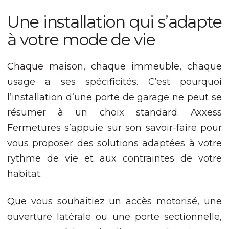
Nécessaire
Ces cookies ne
Une installation qui s’adapte
sont pas
facultatifs. Ils
à votre mode de vie
sont nécessaires
au
fonctionnement
Chaque maison, chaque immeuble, chaque
du site Web.
usage a ses spécificités. C’est pourquoi
l’installation d’une porte de garage ne peut se
Statistiques
résumer à un choix standard. Axxess
Afin que nous
puissions
Fermetures s’appuie sur son savoir-faire pour
améliorer la
vous proposer des solutions adaptées à votre
fonctionnalité
et la structure
rythme de vie et aux contraintes de votre
du site Web,
habitat.
en fonction
de la façon
dont le site
Que vous souhaitiez un accès motorisé, une
Web est
utilisé.
ouverture latérale ou une porte sectionnelle,