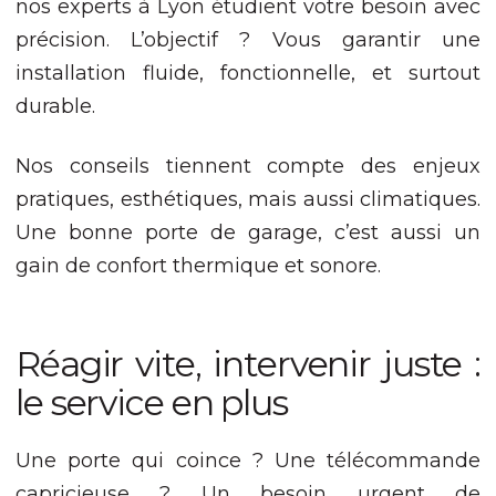
nos experts à Lyon étudient votre besoin avec
précision. L’objectif ? Vous garantir une
Expérience
Afin que notre
installation fluide, fonctionnelle, et surtout
site Web
fonctionne
durable.
aussi bien que
possible lors
Nos conseils tiennent compte des enjeux
de votre visite.
Si vous refusez
pratiques, esthétiques, mais aussi climatiques.
ces cookies,
certaines
Une bonne porte de garage, c’est aussi un
fonctionnalités
gain de confort thermique et sonore.
disparaîtront
du site Web.
Réagir vite, intervenir juste :
Marketing
En partageant
le service en plus
votre intérêt et
votre
comportement
Une porte qui coince ? Une télécommande
lorsque vous
capricieuse ? Un besoin urgent de
visitez notre