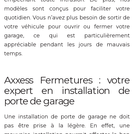
modèles sont conçus pour faciliter votre
Expérience
Afin que notre
quotidien. Vous n’avez plus besoin de sortir de
site Web
votre véhicule pour ouvrir ou fermer votre
fonctionne
aussi bien que
garage, ce qui est particulièrement
possible lors
appréciable pendant les jours de mauvais
de votre visite.
Si vous refusez
temps.
ces cookies,
certaines
fonctionnalités
disparaîtront
Axxess Fermetures : votre
du site Web.
expert en installation de
porte de garage
Marketing
En partageant
votre intérêt et
Une installation de porte de garage ne doit
votre
comportement
pas être prise à la légère. En effet, une
lorsque vous
visitez notre