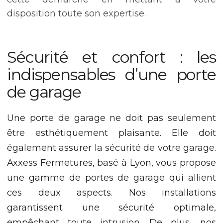
Nécessaire
Ces cookies ne
disposition toute son expertise.
sont pas
facultatifs. Ils
sont nécessaires
au
Sécurité et confort : les
fonctionnement
du site Web.
indispensables d’une porte
de garage
Statistiques
Afin que nous
Une porte de garage ne doit pas seulement
puissions
améliorer la
être esthétiquement plaisante. Elle doit
fonctionnalité
également assurer la sécurité de votre garage.
et la structure
du site Web,
Axxess Fermetures, basé à Lyon, vous propose
en fonction
une gamme de portes de garage qui allient
de la façon
dont le site
ces deux aspects. Nos installations
Web est
garantissent une sécurité optimale,
utilisé.
empêchant toute intrusion. De plus, nos