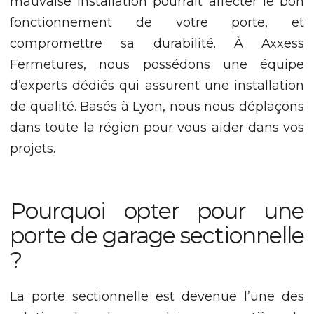
mauvaise installation pourrait affecter le bon
site, vous
fonctionnement de votre porte, et
augmentez les
chances de voir
compromettre sa durabilité. À Axxess
du contenu et
Fermetures, nous possédons une équipe
des offres
personnalisés.
d’experts dédiés qui assurent une installation
de qualité. Basés à Lyon, nous nous déplaçons
dans toute la région pour vous aider dans vos
projets.
Pourquoi opter pour une
porte de garage sectionnelle
?
La porte sectionnelle est devenue l’une des