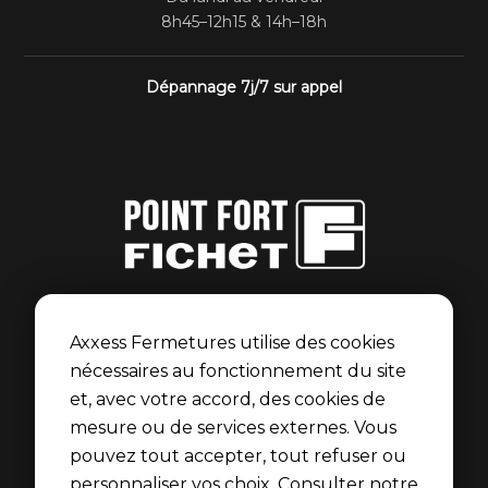
8h45–12h15 & 14h–18h
Dépannage 7j/7 sur appel
Point Fort Fichet
Axxess Fermetures est membre du réseau Point Fort
Axxess Fermetures utilise des cookies
Fichet pour les portes blindées et serrures Fichet.
nécessaires au fonctionnement du site
et, avec votre accord, des cookies de
Découvrir l’univers Fichet
mesure ou de services externes. Vous
pouvez tout accepter, tout refuser ou
personnaliser vos choix.
Consulter notre