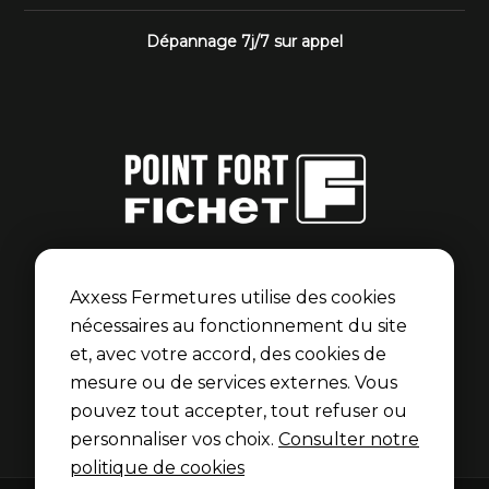
Dépannage 7j/7 sur appel
Point Fort Fichet
Axxess Fermetures est membre du réseau Point Fort
Axxess Fermetures utilise des cookies
Fichet pour les portes blindées et serrures Fichet.
nécessaires au fonctionnement du site
et, avec votre accord, des cookies de
Découvrir l’univers Fichet
mesure ou de services externes. Vous
pouvez tout accepter, tout refuser ou
personnaliser vos choix.
Consulter notre
politique de cookies