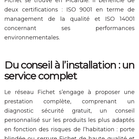
Fichet se trouve en Picardie. Il bénéficie de
deux certifications : ISO 9001 en terme de
Expérience
Afin que notre
management de la qualité et ISO 14001
site Web
concernant ses performances
fonctionne
aussi bien que
environnementales.
possible lors
de votre visite.
Si vous refusez
ces cookies,
Du conseil à l’installation : un
certaines
fonctionnalités
service complet
disparaîtront
du site Web.
Le réseau Fichet s’engage à proposer une
prestation complète, comprenant un
Marketing
En partageant
diagnostic sécurité gratuit, un conseil
votre intérêt et
personnalisé sur les produits les plus adaptés
votre
comportement
en fonction des risques de l’habitation : porte
lorsque vous
blindée ou serrure Fichet de haute qualité et
visitez notre