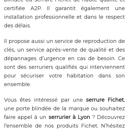
site, vous
certifiée A2P. Il garantit également une
augmentez les
chances de voir
installation professionnelle et dans le respect
du contenu et
des délais.
des offres
personnalisés.
Il propose aussi un service de reproduction de
clés, un service après-vente de qualité et des
dépannages d’urgence en cas de besoin. Ce
sont des serruriers qualifiés qui interviennent
pour sécuriser votre habitation dans son
ensemble.
Vous êtes intéressé par une
serrure Fichet
,
une porte blindée de la marque ou souhaitez
faire appel à un
serrurier à Lyon
? Découvrez
l’ensemble de nos produits Fichet. N’hésitez