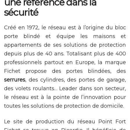
une référence dans la
Nécessaire
Ces cookies ne
sécurité
sont pas
facultatifs. Ils
sont nécessaires
Créé en 1972, le réseau est à l’origine du bloc
au
fonctionnement
porte blindé et équipe les maisons et
du site Web.
appartements de ses solutions de protection
depuis plus de 40 ans. Totalisant plus de 400
Statistiques
professionnels partout en Europe, la marque
Afin que nous
Fichet propose des portes blindées, des
puissions
améliorer la
serrures
, des cylindres, des portes de garage,
fonctionnalité
et la structure
des volets roulants… Leader dans son secteur,
du site Web,
le réseau est à la pointe de l’innovation pour
en fonction
de la façon
toutes les solutions de protection de domicile.
dont le site
Web est
utilisé.
Le site de production du réseau Point Fort