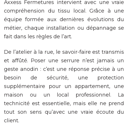
Axxess Fermetures intervient avec une vraie
site, vous
augmentez les
compréhension du tissu local. Grâce à une
chances de voir
équipe formée aux dernières évolutions du
du contenu et
des offres
métier, chaque installation ou dépannage se
personnalisés.
fait dans les règles de l’art.
De l’atelier à la rue, le savoir-faire est transmis
et affûté. Poser une serrure n’est jamais un
geste anodin : c’est une réponse précise à un
besoin de sécurité, une protection
supplémentaire pour un appartement, une
maison ou un local professionnel. La
technicité est essentielle, mais elle ne prend
tout son sens qu’avec une vraie écoute du
client.