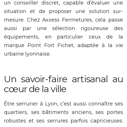
un conseiller discret, capable d’évaluer une
Expérience
situation et de proposer une solution sur-
Afin que notre
mesure. Chez Axxess Fermetures, cela passe
site Web
fonctionne
aussi par une sélection rigoureuse des
aussi bien que
équipements, en particulier ceux de la
possible lors
de votre visite.
marque Point Fort Fichet, adaptée à la vie
Si vous refusez
ces cookies,
urbaine lyonnaise.
certaines
fonctionnalités
disparaîtront
du site Web.
Un savoir-faire artisanal au
cœur de la ville
Marketing
En partageant
Être serrurier à Lyon, c’est aussi connaître ses
votre intérêt et
votre
quartiers, ses bâtiments anciens, ses portes
comportement
robustes et ses serrures parfois capricieuses.
lorsque vous
visitez notre