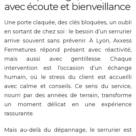
Nécessaire
avec écoute et bienveillance
Ces cookies ne
sont pas
facultatifs. Ils
Une porte claquée, des clés bloquées, un oubli
sont nécessaires
au
en sortant de chez soi : le besoin d’un serrurier
fonctionnement
arrive souvent sans prévenir. À Lyon, Axxess
du site Web.
Fermetures répond présent avec réactivité,
mais aussi avec gentillesse. Chaque
Statistiques
intervention est l’occasion d’un échange
Afin que nous
puissions
humain, où le stress du client est accueilli
améliorer la
avec calme et conseils. Ce sens du service,
fonctionnalité
et la structure
nourri par des années de terrain, transforme
du site Web,
en fonction
un moment délicat en une expérience
de la façon
rassurante.
dont le site
Web est
utilisé.
Mais au-delà du dépannage, le serrurier est