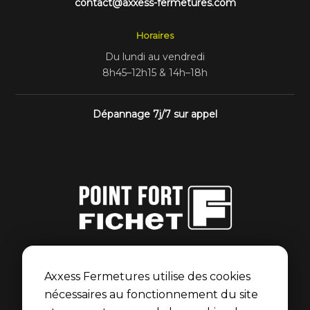
contact@axxess-fermetures.com
Horaires
Du lundi au vendredi
8h45–12h15 & 14h–18h
Dépannage 7j/7 sur appel
Point Fort Fichet
Axxess Fermetures est membre du réseau Point Fort
Axxess Fermetures utilise des cookies
Fichet pour les portes blindées et serrures Fichet.
nécessaires au fonctionnement du site