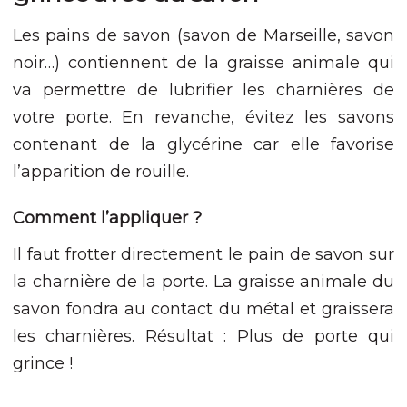
site, vous
augmentez les
Les pains de savon (savon de Marseille, savon
chances de voir
noir…) contiennent de la graisse animale qui
du contenu et
des offres
va permettre de lubrifier les charnières de
personnalisés.
votre porte. En revanche, évitez les savons
contenant de la glycérine car elle favorise
l’apparition de rouille.
Comment l’appliquer ?
Il faut frotter directement le pain de savon sur
la charnière de la porte. La graisse animale du
savon fondra au contact du métal et graissera
les charnières. Résultat : Plus de porte qui
grince !