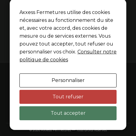
Point Fort Fichet
Axxess Fermetures est membre du réseau Point Fort
Axxess Fermetures utilise des cookies
Fichet pour les portes blindées et serrures Fichet.
nécessaires au fonctionnement du site
et, avec votre accord, des cookies de
Découvrir l’univers Fichet
mesure ou de services externes. Vous
pouvez tout accepter, tout refuser ou
personnaliser vos choix.
Consulter notre
politique de cookies
Mentions légales
Personnaliser
Politique de confidentialité
Politique de cookies
Tout refuser
Gérer les cookies
Tout accepter
Site réalisé par Iziweb Consulting
© 2026 Axxess Fermetures — Tous droits réservés