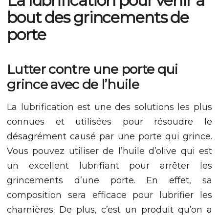
La lubrification pour venir à
Nécessaire
Ces cookies ne
bout des grincements de
sont pas
porte
facultatifs. Ils
sont nécessaires
au
fonctionnement
Lutter contre une porte qui
du site Web.
grince avec de l’huile
Statistiques
La lubrification est une des solutions les plus
Afin que nous
puissions
connues et utilisées pour résoudre le
améliorer la
désagrément causé par une porte qui grince.
fonctionnalité
et la structure
Vous pouvez utiliser de l’huile d’olive qui est
du site Web,
un excellent lubrifiant pour arrêter les
en fonction
de la façon
grincements d’une porte. En effet, sa
dont le site
Web est
composition sera efficace pour lubrifier les
utilisé.
charnières. De plus, c’est un produit qu’on a