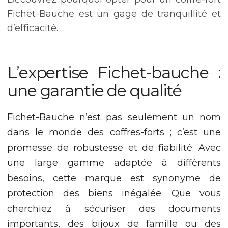
Nécessaire
Ces cookies ne
Fichet-Bauche est un gage de tranquillité et
sont pas
d’efficacité.
facultatifs. Ils
sont nécessaires
au
fonctionnement
L’expertise Fichet-bauche :
du site Web.
une garantie de qualité
Statistiques
Afin que nous
Fichet-Bauche n’est pas seulement un nom
puissions
dans le monde des coffres-forts ; c’est une
améliorer la
fonctionnalité
promesse de robustesse et de fiabilité. Avec
et la structure
une large gamme adaptée à différents
du site Web,
en fonction
besoins, cette marque est synonyme de
de la façon
dont le site
protection des biens inégalée. Que vous
Web est
cherchiez à sécuriser des documents
utilisé.
importants, des bijoux de famille ou des