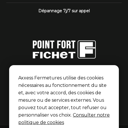
Dépannage 7j/7 sur appel
Point Fort Fichet
Axxess Fermetures est membre du réseau Point Fort
Axxess Fermetures utilise des cookies
Fichet pour les portes blindées et serrures Fichet.
nécessaires au fonctionnement du site
et, avec votre accord, des cookies de
Découvrir l’univers Fichet
mesure ou de services externes. Vous
pouvez tout accepter, tout refuser ou
personnaliser vos choix.
Consulter notre
politique de cookies