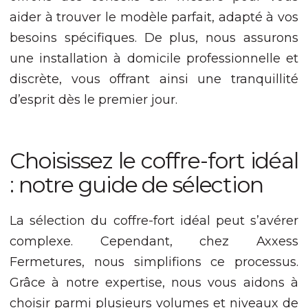
site, vous
aider à trouver le modèle parfait, adapté à vos
augmentez les
besoins spécifiques. De plus, nous assurons
chances de voir
du contenu et
une installation à domicile professionnelle et
des offres
personnalisés.
discrète, vous offrant ainsi une tranquillité
d’esprit dès le premier jour.
Choisissez le coffre-fort idéal
: notre guide de sélection
La sélection du coffre-fort idéal peut s’avérer
complexe. Cependant, chez Axxess
Fermetures, nous simplifions ce processus.
Grâce à notre expertise, nous vous aidons à
choisir parmi plusieurs volumes et niveaux de