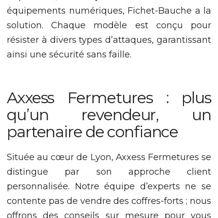
équipements numériques, Fichet-Bauche a la
Expérience
solution. Chaque modèle est conçu pour
Afin que notre
site Web
résister à divers types d’attaques, garantissant
fonctionne
ainsi une sécurité sans faille.
aussi bien que
possible lors
de votre visite.
Si vous refusez
ces cookies,
Axxess Fermetures : plus
certaines
qu’un revendeur, un
fonctionnalités
disparaîtront
partenaire de confiance
du site Web.
Située au cœur de Lyon, Axxess Fermetures se
Marketing
En partageant
distingue par son approche client
votre intérêt et
personnalisée. Notre équipe d’experts ne se
votre
comportement
contente pas de vendre des coffres-forts ; nous
lorsque vous
offrons des conseils sur mesure pour vous
visitez notre