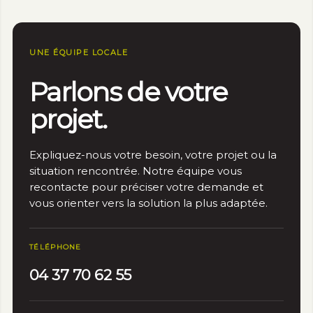
Nécessaire
Ces cookies ne
sont pas
facultatifs. Ils
UNE ÉQUIPE LOCALE
sont nécessaires
au
Parlons de votre
fonctionnement
du site Web.
projet.
Statistiques
Expliquez-nous votre besoin, votre projet ou la
Afin que nous
puissions
situation rencontrée. Notre équipe vous
améliorer la
recontacte pour préciser votre demande et
fonctionnalité
vous orienter vers la solution la plus adaptée.
et la structure
du site Web,
en fonction
TÉLÉPHONE
de la façon
dont le site
04 37 70 62 55
Web est
utilisé.