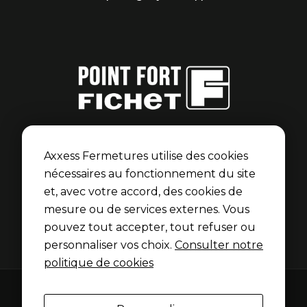
Point Fort Fichet
Axxess Fermetures est membre du réseau Point Fort
Axxess Fermetures utilise des cookies
Fichet pour les portes blindées et serrures Fichet.
nécessaires au fonctionnement du site
et, avec votre accord, des cookies de
Découvrir l’univers Fichet
mesure ou de services externes. Vous
pouvez tout accepter, tout refuser ou
personnaliser vos choix.
Consulter notre
politique de cookies
Mentions légales