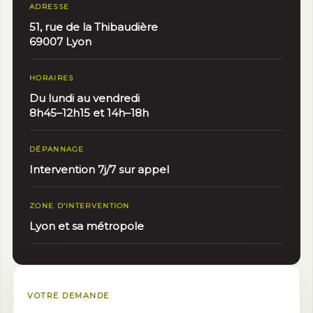
ADRESSE
Expérience
51, rue de la Thibaudière
Afin que notre
69007 Lyon
site Web
fonctionne
aussi bien que
HORAIRES
possible lors
Du lundi au vendredi
de votre visite.
8h45–12h15 et 14h–18h
Si vous refusez
ces cookies,
certaines
DÉPANNAGE
fonctionnalités
Intervention 7j/7 sur appel
disparaîtront
du site Web.
ZONE D’INTERVENTION
Lyon et sa métropole
Marketing
En partageant
votre intérêt et
votre
comportement
VOTRE DEMANDE
lorsque vous
visitez notre